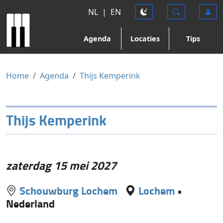
NL
|
EN
Agenda
Locaties
Tips
Home
Agenda
Thijs Kemperink
Thijs Kemperink
zaterdag 15 mei 2027
Schouwburg Lochem
Lochem
•
Nederland