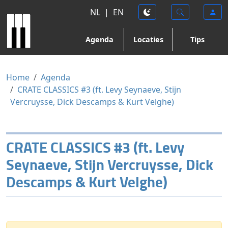
NL
|
EN
Agenda
Locaties
Tips
Home
Agenda
CRATE CLASSICS #3 (ft. Levy Seynaeve, Stijn
Vercruysse, Dick Descamps & Kurt Velghe)
CRATE CLASSICS #3 (ft. Levy
Seynaeve, Stijn Vercruysse, Dick
Descamps & Kurt Velghe)