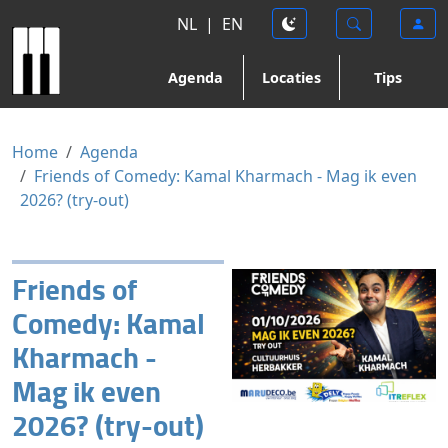
NL
|
EN
Agenda
Locaties
Tips
Home
Agenda
Friends of Comedy: Kamal Kharmach - Mag ik even
2026? (try-out)
Friends of
Comedy: Kamal
Kharmach -
Mag ik even
2026? (try-out)