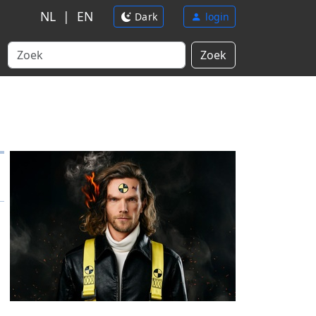
NL
|
EN
Dark
login
Zoek