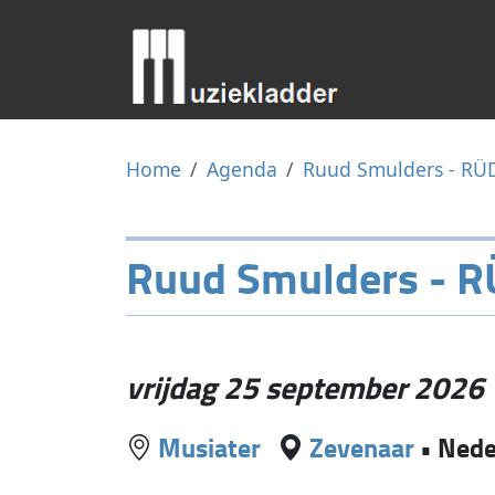
Home
Agenda
Ruud Smulders - R
Ruud Smulders - 
vrijdag 25 september 2026
Musiater
Zevenaar
•
Nede