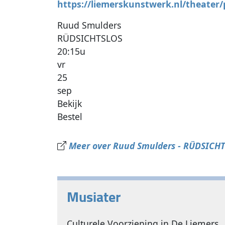
https://liemerskunstwerk.nl/theate
Ruud Smulders
RÜDSICHTSLOS
20:15u
vr
25
sep
Bekijk
Bestel
Meer over Ruud Smulders - RÜDSICHT
Musiater
Culturele Voorziening in De Liemers