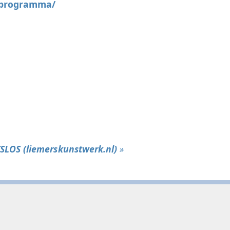
r/programma/
SLOS (liemerskunstwerk.nl)
»