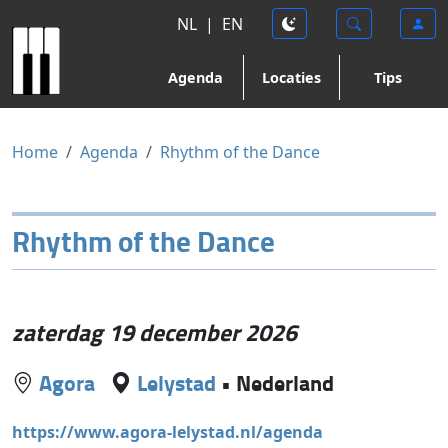
NL
|
EN
Agenda
Locaties
Tips
Home
Agenda
Rhythm of the Dance
Rhythm of the Dance
zaterdag 19 december 2026
Agora
Lelystad
•
Nederland
https://www.agora-lelystad.nl/agenda