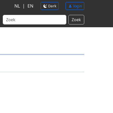
NL
|
EN
Dark
login
Zoek