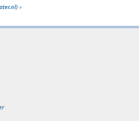
ter.nl)
»
er