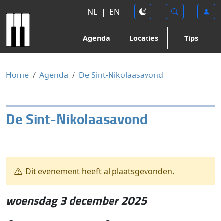
NL
|
EN
Agenda
Locaties
Tips
Home
Agenda
De Sint-Nikolaasavond
De Sint-Nikolaasavond
Dit evenement heeft al plaatsgevonden.
woensdag 3 december 2025