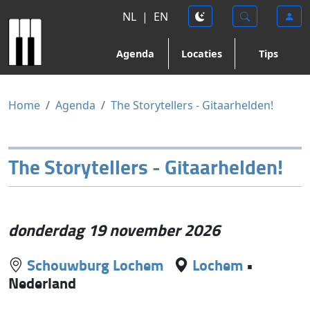
NL
|
EN
Agenda
Locaties
Tips
Home
Agenda
The Storytellers - Gitaarhelden!
The Storytellers - Gitaarhelden!
donderdag 19 november 2026
Schouwburg Lochem
Lochem
•
Nederland