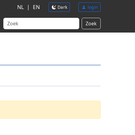
NL
|
EN
Dark
login
Zoek