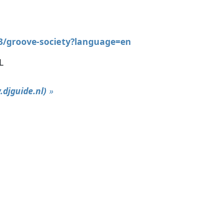
63/groove-society?language=en
L
djguide.nl)
»