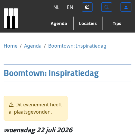
NL
|
EN
Agenda
Locaties
Tips
Home
Agenda
Boomtown: Inspiratiedag
Boomtown: Inspiratiedag
Dit evenement heeft
al plaatsgevonden.
woensdag 22 juli 2026