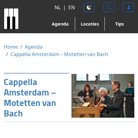
NL
|
EN
Agenda
Locaties
Tips
Home
Agenda
Cappella Amsterdam – Motetten van Bach
Cappella
Amsterdam –
Motetten van
Bach