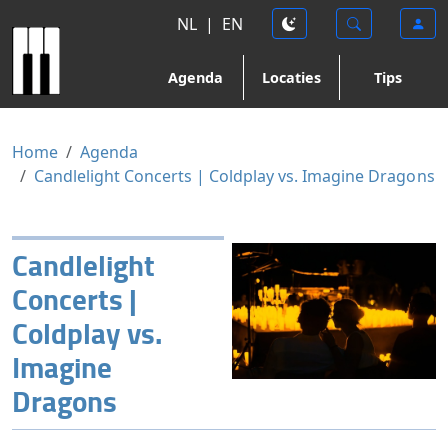
NL
|
EN
Agenda
Locaties
Tips
Home
Agenda
Candlelight Concerts | Coldplay vs. Imagine Dragons
Candlelight
Concerts |
Coldplay vs.
Imagine
Dragons