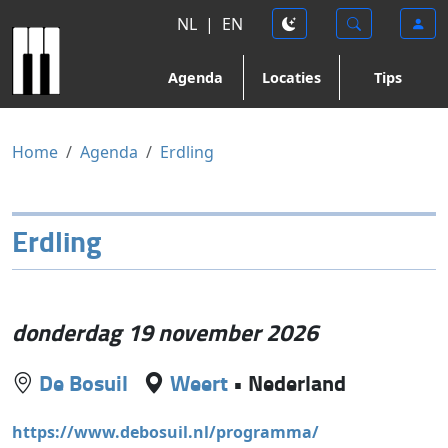
NL
|
EN
Agenda
Locaties
Tips
Home
Agenda
Erdling
Erdling
donderdag 19 november 2026
De Bosuil
Weert
•
Nederland
https://www.debosuil.nl/programma/