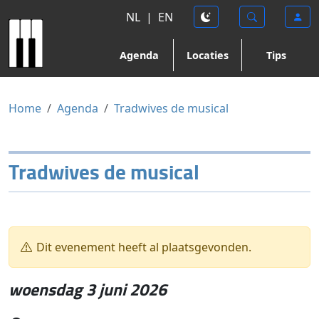
NL
|
EN
Agenda
Locaties
Tips
Home
Agenda
Tradwives de musical
Tradwives de musical
Dit evenement heeft al plaatsgevonden.
woensdag 3 juni 2026