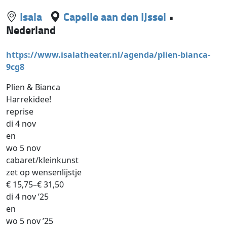
Isala
Capelle aan den IJssel
•
Nederland
https://www.isalatheater.nl/agenda/plien-bianca-
9cg8
Plien & Bianca
Harrekidee!
reprise
di 4 nov
en
wo 5 nov
cabaret/kleinkunst
zet op wensenlijstje
€ 15,75–€ 31,50
di 4 nov ’25
en
wo 5 nov ’25