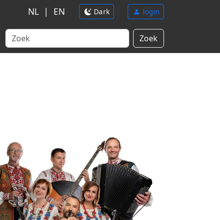
NL
|
EN
Dark
login
Zoek