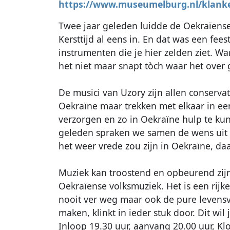
https://www.museumelburg.nl/klanke
Twee jaar geleden luidde de Oekraïens
Kersttijd al eens in. En dat was een fee
instrumenten die je hier zelden ziet. W
het niet maar snapt tòch waar het over 
De musici van Uzory zijn allen conserva
Oekraïne maar trekken met elkaar in e
verzorgen en zo in Oekraïne hulp te ku
geleden spraken we samen de wens uit 
het weer vrede zou zijn in Oekraïne, daa
Muziek kan troostend en opbeurend zijn.
Oekraïense volksmuziek. Het is een rijke t
nooit ver weg maar ook de pure leven
maken, klinkt in ieder stuk door. Dit wi
Inloop 19.30 uur, aanvang 20.00 uur, K