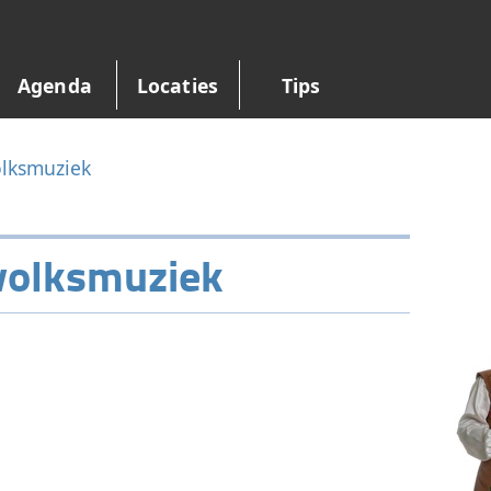
Agenda
Locaties
Tips
olksmuziek
 volksmuziek