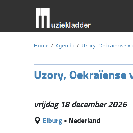
Home
Agenda
Uzory, Oekraïense v
Uzory, Oekraïense
vrijdag 18 december 2026
Elburg
•
Nederland