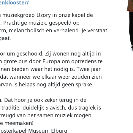
nklooster/
e muziekgroep Uzory in onze kapel de
st. Prachtige muziek, gespeeld op
arm, melancholisch en verhalend. Je verstaat
gaat.
torium geschoold. Zij wonen nog altijd in
en grote bus door Europa om optredens te
nnen bieden waar het nodig is. Twee jaar
dat wanneer we elkaar weer zouden zien
rvan is helaas nog altijd geen sprake.
 Dat hoor je ook zeker terug in de
raditie, duidelijk Slavisch, dus tragiek is
svreugd van het samen muziek mogen
l je meemaken!
loosterkapel Museum Elburg,