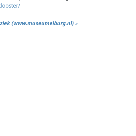
looster/
uziek (www.museumelburg.nl)
»