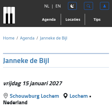
NL
|
EN
Agenda
Locaties
Tips
Home
Agenda
Janneke de Bijl
Janneke de Bijl
vrijdag 15 januari 2027
Schouwburg Lochem
Lochem
•
Nederland