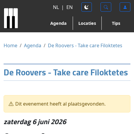
NL
|
EN
Agenda
Locaties
Tips
Home
Agenda
De Roovers - Take care Filoktetes
De Roovers - Take care Filoktetes
Dit evenement heeft al plaatsgevonden.
zaterdag 6 juni 2026