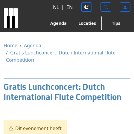
NL
|
EN
Agenda
Locaties
Tips
Home
Agenda
Gratis Lunchconcert: Dutch International Flute
Competition
Gratis Lunchconcert: Dutch
International Flute Competition
Dit evenement heeft