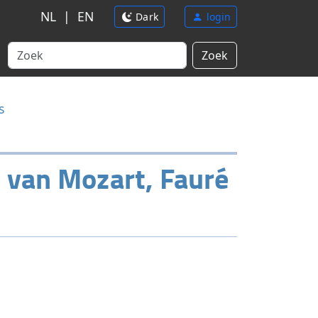
NL
|
EN
Dark
login
Zoek
s
 van Mozart, Fauré