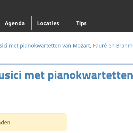
Agenda
Locaties
Tips
ici met pianokwartetten van Mozart, Fauré en Brahm
sici met pianokwartetten
nden.