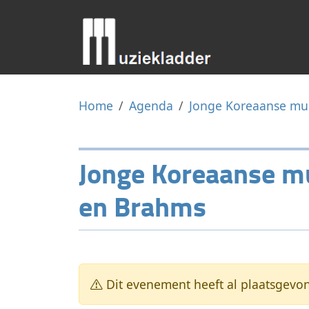
Home
Agenda
Jonge Koreaanse mus
Jonge Koreaanse mu
en Brahms
Dit evenement heeft al plaatsgevo