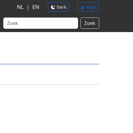
NL
|
EN
Dark
login
Zoek