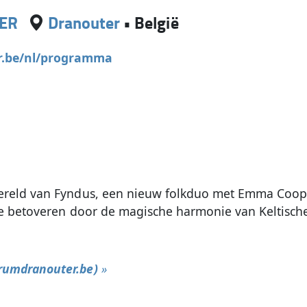
ER
Dranouter
•
België
r.be/nl/programma
wereld van Fyndus, een nieuw folkduo met Emma Co
e betoveren door de magische harmonie van Keltische 
rumdranouter.be)
»