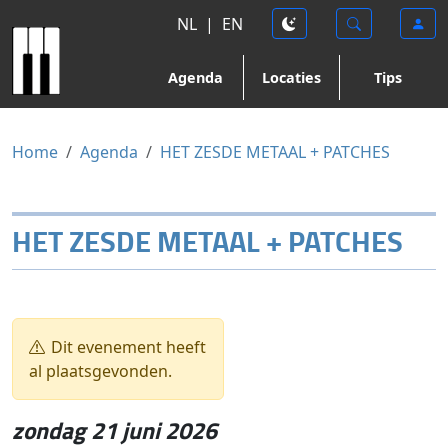
NL
|
EN
Agenda
Locaties
Tips
Home
Agenda
HET ZESDE METAAL + PATCHES
HET ZESDE METAAL + PATCHES
Dit evenement heeft
al plaatsgevonden.
zondag 21 juni 2026