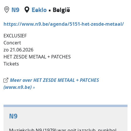
N9
Eeklo
•
België
https://www.n9.be/agenda/5151-het-zesde-metaal/
EXCLUSIEF
Concert
zo 21.06.2026
HET ZESDE METAAL + PATCHES
Tickets
Meer over HET ZESDE METAAL + PATCHES
(www.n9.be)
»
N9
Muziekclub N9 (1979) was ooit jazzclub, punkhol