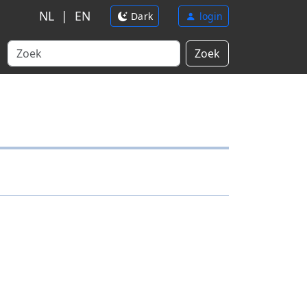
NL
|
EN
Dark
login
Zoek