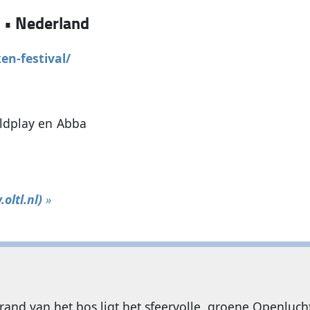
m
•
Nederland
en-festival/
oldplay en Abba
oltl.nl)
»
rand van het bos ligt het sfeervolle, groene Openluc