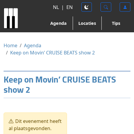
NL
|
EN
Agenda
Locaties
Tips
Home
Agenda
Keep on Movin’ CRUISE BEATS show 2
Keep on Movin’ CRUISE BEATS
show 2
Dit evenement heeft
al plaatsgevonden.