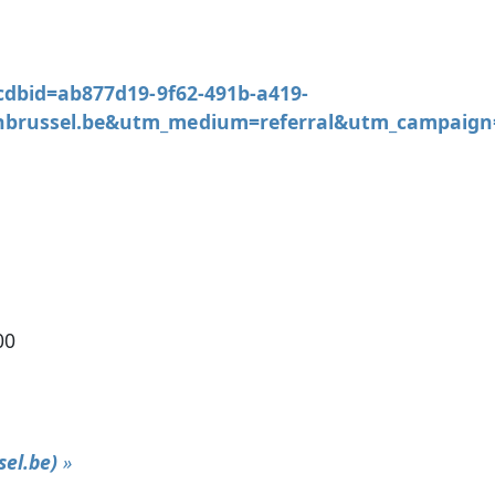
cdbid=ab877d19-9f62-491b-a419-
nbrussel.be&utm_medium=referral&utm_campaign
00
el.be)
»