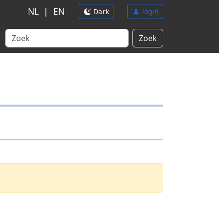
NL
|
EN
Dark
login
Zoek