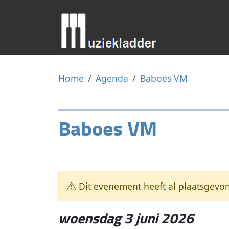
Home
Agenda
Baboes VM
Baboes VM
Dit evenement heeft al plaatsgevo
woensdag 3 juni 2026