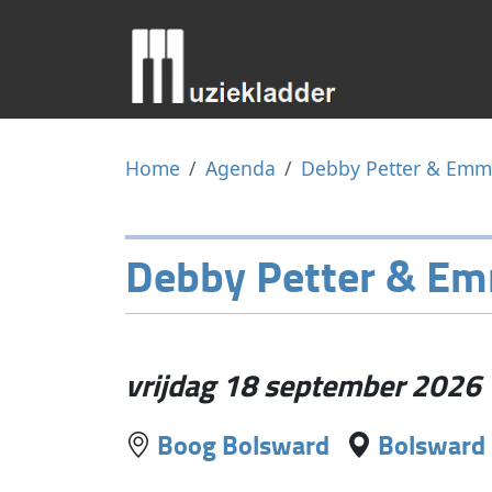
Home
Agenda
Debby Petter & Emma
Debby Petter & Emm
vrijdag 18 september 2026
Boog Bolsward
Bolsward