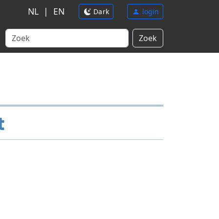
NL
|
EN
Dark
login
Zoek
t