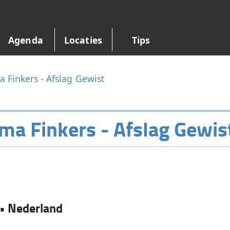
Agenda
Locaties
Tips
 Finkers - Afslag Gewist
a Finkers - Afslag Gewis
•
Nederland