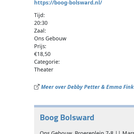
https://boog-bolsward.nl/
Tijd:
20:30
Zaal:
Ons Gebouw
Prijs:
€18,50
Categorie:
Theater
Meer over Debby Petter & Emma Finker
Boog Bolsward
Ons Gebouw, Broereplein 7-8 || Marne