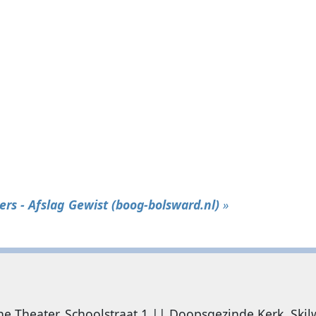
s - Afslag Gewist (boog-bolsward.nl)
»
 Theater, Schoolstraat 1 || Doopsgezinde Kerk, Skil