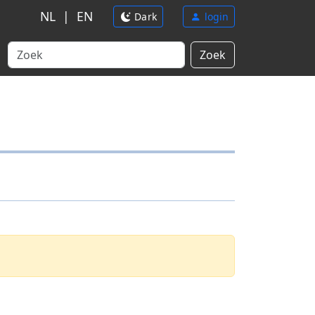
NL
|
EN
Dark
login
Zoek