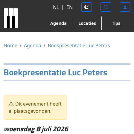
NL
|
EN
Agenda
Locaties
Tips
Home
Agenda
Boek­pre­sen­ta­tie Luc Peters
Boek­pre­sen­ta­tie Luc Peters
Dit evenement heeft
al plaatsgevonden.
woensdag 8 juli 2026