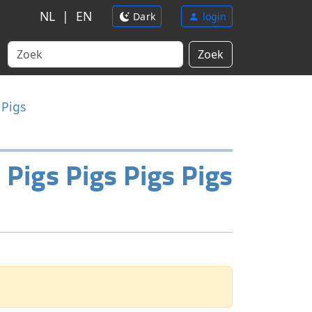
NL
|
EN
Dark
login
Zoek
 Pigs
 Pigs Pigs Pigs Pigs