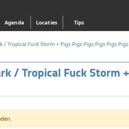
Agenda
Locaties
Tips
k / Tropical Fuck Storm + Pigs Pigs Pigs Pigs Pigs Pigs
ark / Tropical Fuck Storm +
nden.