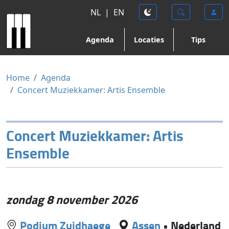
NL
|
EN
Agenda
Locaties
Tips
Home
Agenda
Concert Muziekkamer: Artis Ensemble
Concert Muziekkamer: Artis
Ensemble
zondag 8 november 2026
Podium Zuidhaege
Assen
•
Nederland