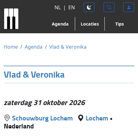
NL
|
EN
Agenda
Locaties
Tips
Home
Agenda
Vlad & Veronika
Vlad & Veronika
zaterdag 31 oktober 2026
Schouwburg Lochem
Lochem
•
Nederland