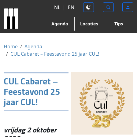
NL
|
EN
Agenda
Locaties
Tips
Home
Agenda
CUL Cabaret – Feestavond 25 jaar CUL!
CUL Cabaret –
Feestavond 25
jaar CUL!
vrijdag 2 oktober