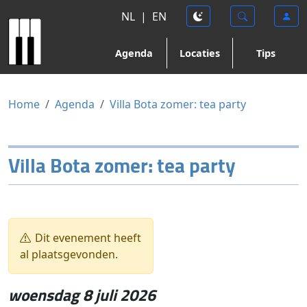
NL
|
EN
Agenda
Locaties
Tips
Home
Agenda
Villa Bota zomer: tea party
Villa Bota zomer: tea party
Dit evenement heeft
al plaatsgevonden.
woensdag 8 juli 2026