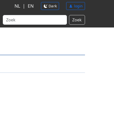
NL
|
EN
Dark
login
Zoek