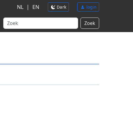
NL
|
EN
Dark
login
Zoek