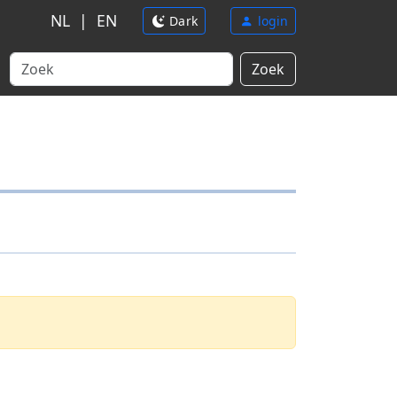
NL
|
EN
Dark
login
Zoek