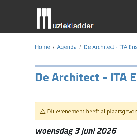
Home
Agenda
De Architect - ITA E
De Architect - ITA
Dit evenement heeft al plaatsgevo
woensdag 3 juni 2026