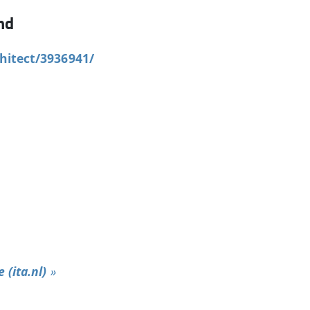
nd
chitect/3936941/
 (ita.nl)
»