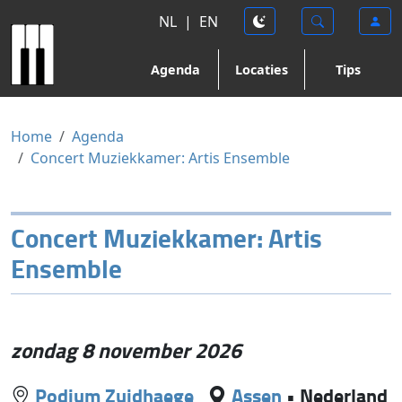
NL
|
EN
Agenda
Locaties
Tips
Home
Agenda
Concert Muziekkamer: Artis Ensemble
Concert Muziekkamer: Artis
Ensemble
zondag 8 november 2026
Podium Zuidhaege
Assen
•
Nederland