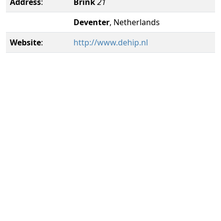
Address
:
Brink
21
Deventer
, Netherlands
Website
:
http://www.dehip.nl