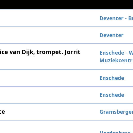
Deventer
-
B
Deventer
e van Dijk, trompet. Jorrit
Enschede
-
W
Muziekcent
Enschede
Enschede
te
Gramsberge