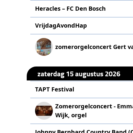
Heracles – FC Den Bosch
VrijdagAvondHap
zomerorgelconcert Gert v
zaterdag 15 augustus 2026
TAPT Festival
Zomerorgelconcert - Emma
Wijk, orgel
Johnny Bernhard Country Band (C