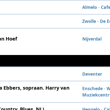
Almelo
-
Caf
Zwolle
-
De E
an Hoef
Nijverdal
Deventer
 Ebbers, sopraan. Harry van
Enschede
-
W
Muziekcent
ountry, Blues, NL)
Hengelo
-
Ca