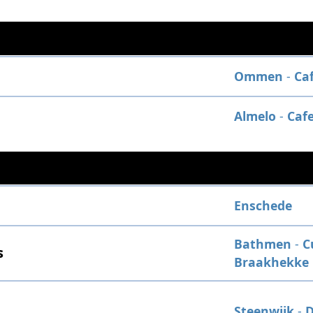
Ommen
-
Ca
Almelo
-
Caf
Enschede
Bathmen
-
C
s
Braakhekke
Steenwijk
-
D