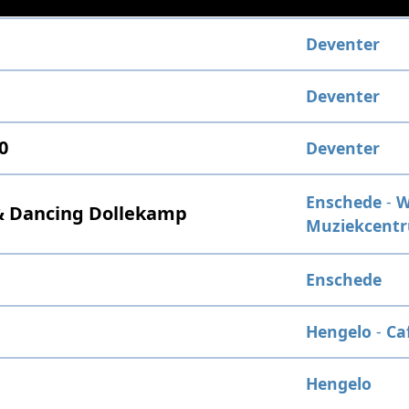
Deventer
Deventer
0
Deventer
Enschede
-
W
 & Dancing Dollekamp
Muziekcent
Enschede
Hengelo
-
Ca
Hengelo