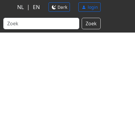
NL
|
EN
Dark
login
Zoek