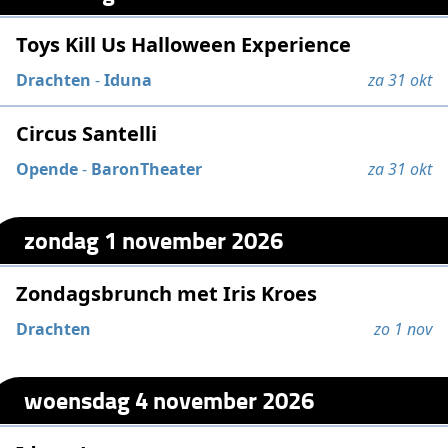
Toys Kill Us Halloween Experience
Drachten
-
Iduna
za 31 okt
Circus Santelli
Opende
-
BaronTheater
za 31 okt
zondag 1 november 2026
Zondagsbrunch met Iris Kroes
Drachten
zo 1 nov
woensdag 4 november 2026