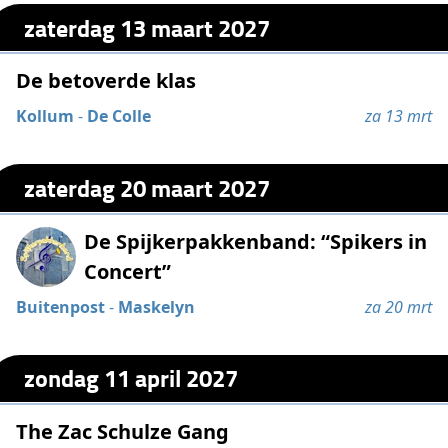
zaterdag 13 maart 2027
De betoverde klas
Kollum
-
De Colle
za 13 mrt
zaterdag 20 maart 2027
De Spijkerpakkenband: “Spikers in
Concert”
Buitenpost
-
Maskelyn
za 20 mrt
zondag 11 april 2027
The Zac Schulze Gang