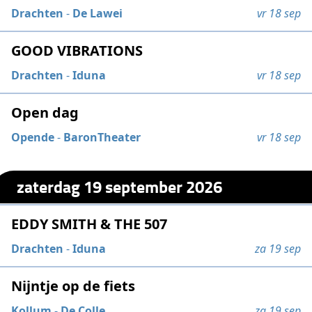
Drachten
-
De Lawei
vr 18 sep
GOOD VIBRATIONS
Drachten
-
Iduna
vr 18 sep
Open dag
Opende
-
BaronTheater
vr 18 sep
zaterdag 19 september 2026
EDDY SMITH & THE 507
Drachten
-
Iduna
za 19 sep
Nijntje op de fiets
Kollum
-
De Colle
za 19 sep