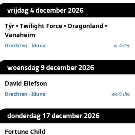
vrijdag 4 december 2026
Týr • Twilight Force • Dragonland •
Vanaheim
Drachten
-
Iduna
vr 4 dec
woensdag 9 december 2026
David Ellefson
Drachten
-
Iduna
wo 9 dec
donderdag 17 december 2026
Fortune Child