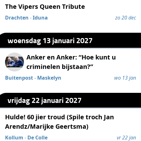
The Vipers Queen Tribute
Drachten
-
Iduna
zo 20 dec
woensdag 13 januari 2027
Anker en Anker: “Hoe kunt u
criminelen bijstaan?”
Buitenpost
-
Maskelyn
wo 13 jan
vrijdag 22 januari 2027
Hulde! 60 jier troud (Spile troch Jan
Arendz/Marijke Geertsma)
Kollum
-
De Colle
vr 22 jan