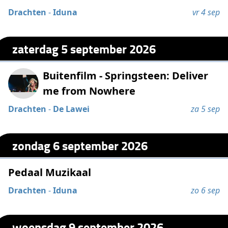
Drachten
-
Iduna
vr 4 sep
zaterdag 5 september 2026
Buitenfilm - Springsteen: Deliver
me from Nowhere
Drachten
-
De Lawei
za 5 sep
zondag 6 september 2026
Pedaal Muzikaal
Drachten
-
Iduna
zo 6 sep
woensdag 9 september 2026