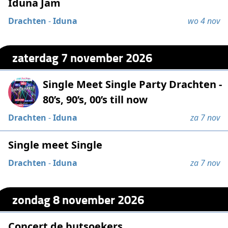
Iduna Jam
Drachten
-
Iduna
wo 4 nov
zaterdag 7 november 2026
Single Meet Single Party Drachten -
80’s, 90’s, 00’s till now
Drachten
-
Iduna
za 7 nov
Single meet Single
Drachten
-
Iduna
za 7 nov
zondag 8 november 2026
Concert de butsoekers