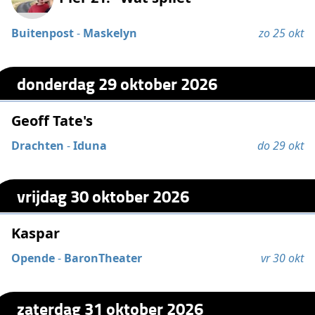
Buitenpost
-
Maskelyn
zo 25 okt
donderdag 29 oktober 2026
Geoff Tate's
Drachten
-
Iduna
do 29 okt
vrijdag 30 oktober 2026
Kaspar
Opende
-
BaronTheater
vr 30 okt
zaterdag 31 oktober 2026