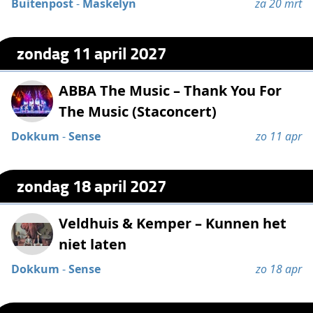
Buitenpost
-
Maskelyn
za 20 mrt
zondag 11 april 2027
ABBA The Music – Thank You For
The Music (Staconcert)
Dokkum
-
Sense
zo 11 apr
zondag 18 april 2027
Veldhuis & Kemper – Kunnen het
niet laten
Dokkum
-
Sense
zo 18 apr