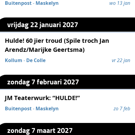
Buitenpost
-
Maskelyn
wo 13 jan
vrijdag 22 januari 2027
Hulde! 60 jier troud (Spile troch Jan
Arendz/Marijke Geertsma)
Kollum
-
De Colle
vr 22 jan
zondag 7 februari 2027
JM Teaterwurk: “HULDE!”
Buitenpost
-
Maskelyn
zo 7 feb
zondag 7 maart 2027