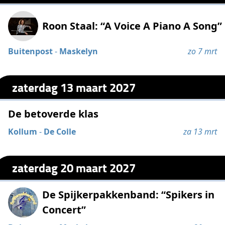
Roon Staal: “A Voice A Piano A Song”
Buitenpost
-
Maskelyn
zo 7 mrt
zaterdag 13 maart 2027
De betoverde klas
Kollum
-
De Colle
za 13 mrt
zaterdag 20 maart 2027
De Spijkerpakkenband: “Spikers in
Concert”