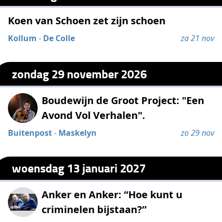
Koen van Schoen zet zijn schoen
Kollum
-
De Colle
za 21 nov
zondag 29 november 2026
Boudewijn de Groot Project: "Een
Avond Vol Verhalen".
Buitenpost
-
Maskelyn
zo 29 nov
woensdag 13 januari 2027
Anker en Anker: “Hoe kunt u
criminelen bijstaan?”