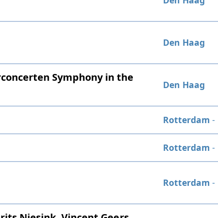
Den Haag
Den Haag
rconcerten Symphony in the
Den Haag
Rotterdam
-
Rotterdam
-
Rotterdam
-
its Niesink, Vincent Geers,