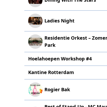
Ladies Night
Residentie Orkest – Zome
Park
Hoelahoepen Workshop #4
Kantine Rotterdam
Rogier Bak
Best of Stand-Up - MC Maur