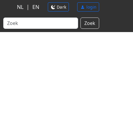
NL
|
EN
Dark
login
Zoek