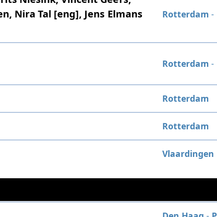
en, Nira Tal [eng], Jens Elmans
Rotterdam
-
Rotterdam
-
Rotterdam
Rotterdam
Vlaardingen
Den Haag
-
P