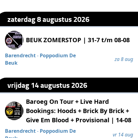
zaterdag 8 augustus 2026
BEUK ZOMERSTOP | 31-7 t/m 08-08
Barendrecht
-
Poppodium De
za 8 aug
Beuk
vrijdag 14 augustus 2026
Baroeg On Tour + Live Hard
Bookings: Hoods + Brick By Brick +
Give Em Blood + Provisional | 14-08
Barendrecht
-
Poppodium De
vr 14 aug