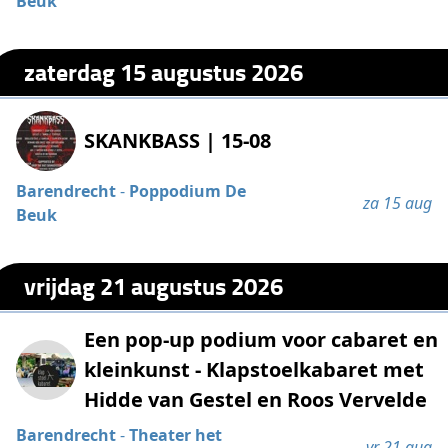
Beuk
zaterdag 15 augustus 2026
SKANKBASS | 15-08
Barendrecht
-
Poppodium De
za 15 aug
Beuk
vrijdag 21 augustus 2026
Een pop-up podium voor cabaret en
kleinkunst - Klapstoelkabaret met
Hidde van Gestel en Roos Vervelde
Barendrecht
-
Theater het
vr 21 aug