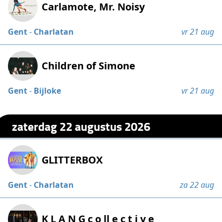
Carlamote, Mr. Noisy
Gent
-
Charlatan
vr 21 aug
Children of Simone
Gent
-
Bijloke
vr 21 aug
zaterdag 22 augustus 2026
GLITTERBOX
Gent
-
Charlatan
za 22 aug
K L A N G c o ll e c t i v e