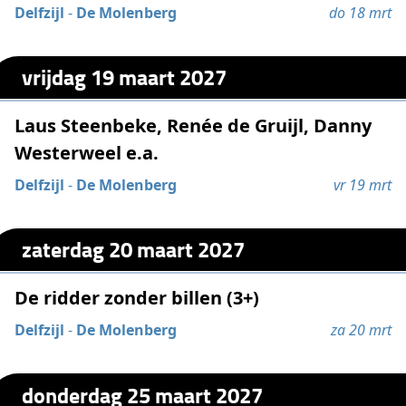
Delfzijl
-
De Molenberg
do 18 mrt
vrijdag 19 maart 2027
Laus Steenbeke, Renée de Gruijl, Danny
Westerweel e.a.
Delfzijl
-
De Molenberg
vr 19 mrt
zaterdag 20 maart 2027
De ridder zonder billen (3+)
Delfzijl
-
De Molenberg
za 20 mrt
donderdag 25 maart 2027