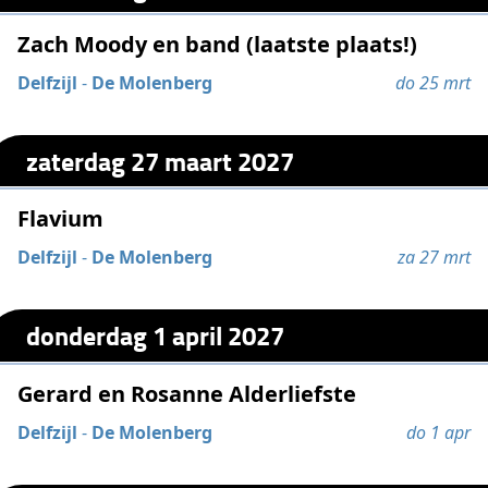
Zach Moody en band (laatste plaats!)
Delfzijl
-
De Molenberg
do 25 mrt
zaterdag 27 maart 2027
Flavium
Delfzijl
-
De Molenberg
za 27 mrt
donderdag 1 april 2027
Gerard en Rosanne Alderliefste
Delfzijl
-
De Molenberg
do 1 apr