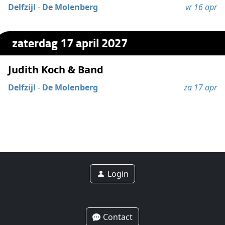
Delfzijl
-
De Molenberg
vr 16 apr
zaterdag 17 april 2027
Judith Koch & Band
Delfzijl
-
De Molenberg
za 17 apr
Login
Contact