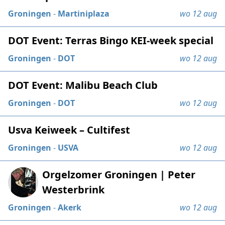
Groningen
-
Martiniplaza
wo 12 aug
DOT Event: Terras Bingo KEI-week special
Groningen
-
DOT
wo 12 aug
DOT Event: Malibu Beach Club
Groningen
-
DOT
wo 12 aug
Usva Keiweek – Cultifest
Groningen
-
USVA
wo 12 aug
Orgelzomer Groningen | Peter
Westerbrink
Groningen
-
Akerk
wo 12 aug