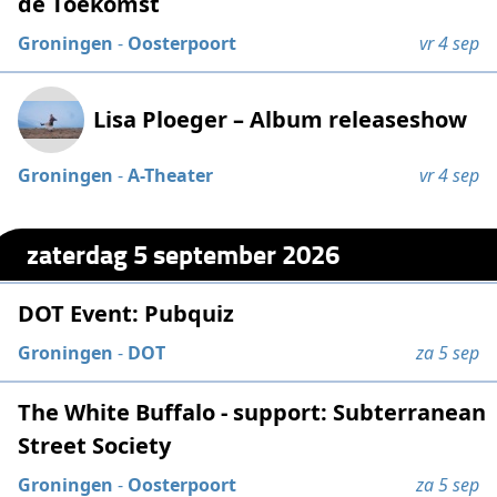
de Toekomst
Groningen
-
Oosterpoort
vr 4 sep
Lisa Ploeger – Album releaseshow
Groningen
-
A-Theater
vr 4 sep
zaterdag 5 september 2026
DOT Event: Pubquiz
Groningen
-
DOT
za 5 sep
The White Buffalo - support: Subterranean
Street Society
Groningen
-
Oosterpoort
za 5 sep