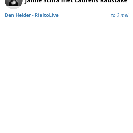
Janne Schra met Laurens Radstake
Den Helder
-
RialtoLive
zo 2 mei