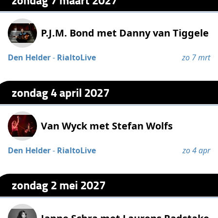
P.J.M. Bond met Danny van Tiggele
Den Helder
-
RialtoLive
zo 7 mrt
zondag 4 april 2027
Van Wyck met Stefan Wolfs
Den Helder
-
RialtoLive
zo 4 apr
zondag 2 mei 2027