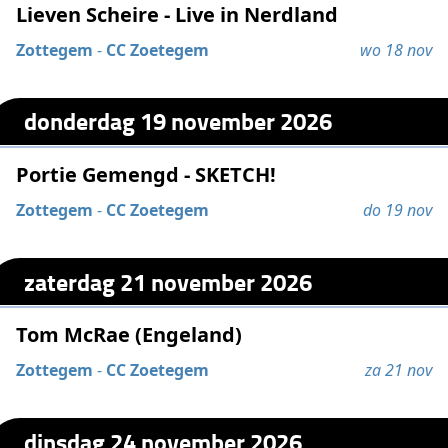
Lieven Scheire - Live in Nerdland
Zottegem
-
CC Zoetegem
wo 18 nov
donderdag 19 november 2026
Portie Gemengd - SKETCH!
Zottegem
-
CC Zoetegem
do 19 nov
zaterdag 21 november 2026
Tom McRae (Engeland)
Zottegem
-
CC Zoetegem
za 21 nov
dinsdag 24 november 2026