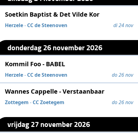
Soetkin Baptist & Det Vilde Kor
Herzele
-
CC de Steenoven
di 24 nov
donderdag 26 november 2026
Kommil Foo - BABEL
Herzele
-
CC de Steenoven
do 26 nov
Wannes Cappelle - Verstaanbaar
Zottegem
-
CC Zoetegem
do 26 nov
vrijdag 27 november 2026