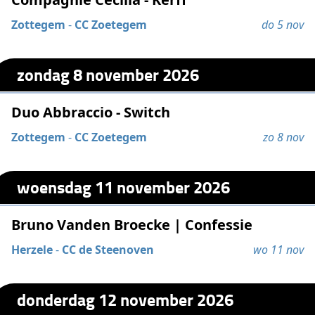
Zottegem
-
CC Zoetegem
do 5 nov
zondag 8 november 2026
Duo Abbraccio - Switch
Zottegem
-
CC Zoetegem
zo 8 nov
woensdag 11 november 2026
Bruno Vanden Broecke | Confessie
Herzele
-
CC de Steenoven
wo 11 nov
donderdag 12 november 2026