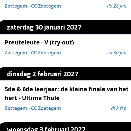
Zottegem
-
CC Zoetegem
do 28 jan
zaterdag 30 januari 2027
Preuteleute - V (try-out)
Zottegem
-
CC Zoetegem
za 30 jan
dinsdag 2 februari 2027
5de & 6de leerjaar: de kleine finale van het
hert - Ultima Thule
Zottegem
-
CC Zoetegem
di 2 feb
woensdag 3 februari 2027