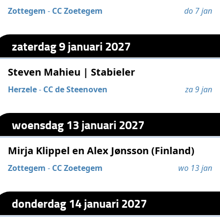
Zottegem
-
CC Zoetegem
do 7 jan
zaterdag 9 januari 2027
Steven Mahieu | Stabieler
Herzele
-
CC de Steenoven
za 9 jan
woensdag 13 januari 2027
Mirja Klippel en Alex Jønsson (Finland)
Zottegem
-
CC Zoetegem
wo 13 jan
donderdag 14 januari 2027