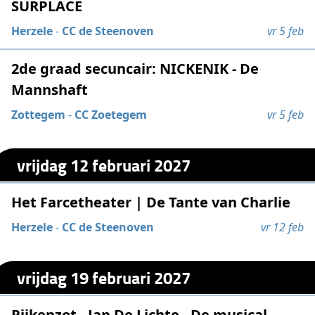
SURPLACE
Herzele
-
CC de Steenoven
vr 5 feb
2de graad secuncair: NICKENIK - De
Mannshaft
Zottegem
-
CC Zoetegem
vr 5 feb
vrijdag 12 februari 2027
Het Farcetheater | De Tante van Charlie
Herzele
-
CC de Steenoven
vr 12 feb
vrijdag 19 februari 2027
Pijkenzot - Jan De Lichte - De musical -