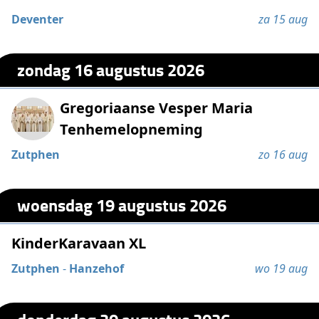
Deventer
za 15 aug
zondag 16 augustus 2026
Gregoriaanse Vesper Maria
Tenhemelopneming
Zutphen
zo 16 aug
woensdag 19 augustus 2026
KinderKaravaan XL
Zutphen
-
Hanzehof
wo 19 aug