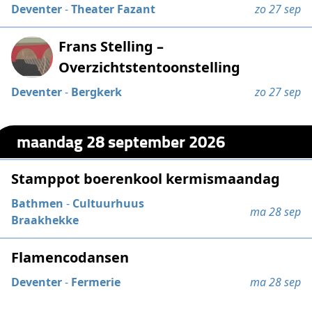
Deventer
-
Theater Fazant
zo 27 sep
Frans Stelling –
Overzichtstentoonstelling
Deventer
-
Bergkerk
zo 27 sep
maandag 28 september 2026
Stamppot boerenkool kermismaandag
Bathmen
-
Cultuurhuus
ma 28 sep
Braakhekke
Flamencodansen
Deventer
-
Fermerie
ma 28 sep