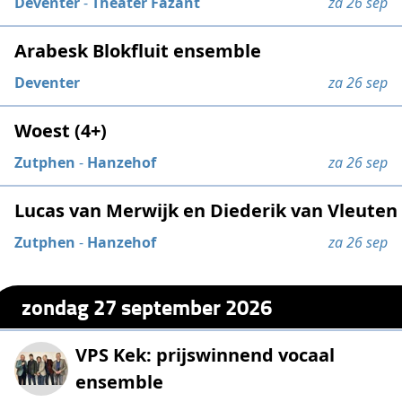
Deventer
-
Theater Fazant
za 26 sep
Arabesk Blokfluit ensemble
Deventer
za 26 sep
Woest (4+)
Zutphen
-
Hanzehof
za 26 sep
Lucas van Merwijk en Diederik van Vleuten
Zutphen
-
Hanzehof
za 26 sep
zondag 27 september 2026
VPS Kek: prijswinnend vocaal
ensemble