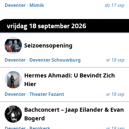
Deventer
-
Mimik
do 17 sep
vrijdag 18 september 2026
Seizoensopening
Deventer
-
Deventer Schouwburg
vr 18 sep
Hermes Ahmadi: U Bevindt Zich
Hier
Deventer
-
Theater Fazant
vr 18 sep
Bachconcert – Jaap Eilander & Evan
Bogerd
Deventer
-
Bergkerk
vr 18 sep