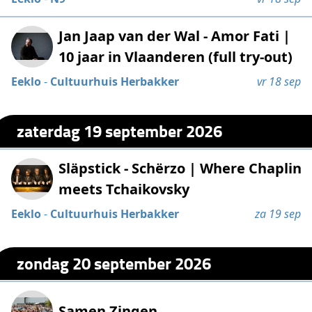
Jan Jaap van der Wal - Amor Fati |
10 jaar in Vlaanderen (full try-out)
Eeklo
-
Cultuurhuis Herbakker
vr 18 sep
zaterdag 19 september 2026
Släpstick - Schërzo | Where Chaplin
meets Tchaikovsky
Eeklo
-
Cultuurhuis Herbakker
za 19 sep
zondag 20 september 2026
Samen Zingen