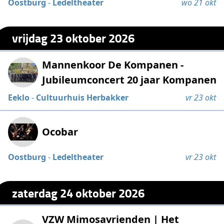
Oostburg
-
Ledeltheater
wo 21 okt
vrijdag 23 oktober 2026
Mannenkoor De Kompanen -
Jubileumconcert 20 jaar Kompanen
Eeklo
-
Cultuurhuis Herbakker
vr 23 okt
Ocobar
Oostburg
-
Ledeltheater
vr 23 okt
zaterdag 24 oktober 2026
VZW Mimosavrienden | Het